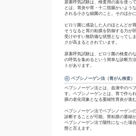
尿素呼気試験は、検査用の薬を使っ
とは、胃炎や胃・十二指腸かいよう
される小さな細菌のこと。そのほか
ピロリ菌に感染した人のほとんどが
そうなると胃の粘膜を防御する力が
受けやすい無防備な状態となってし
クが高まるとされています。
尿素呼気試験は、ピロリ菌の検査の
の呼気を集めるという簡単な診断方
トがあります。
ペプシノーゲン法（胃がん検査）
ペプシノーゲン法とは、血液中のペ
す。ペプシノーゲンとは、胃で作ら
膜の老化現象となる萎縮性胃炎が進
ペプシノーゲン法でペプシノーゲン
診断することが可能。胃粘膜の萎縮
ペプシノーゲン法で陽性になった場
態と言えます。