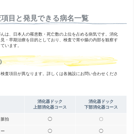
査項目と発見できる病名一覧
がんは、日本人の罹患数・死亡数の上位を占める病気です。消化
発見・早期治療を目的としており、検査で胃や腸の内部を観察す
しています。
）
る検査項目が異なります。詳しくは各施設にお問い合わせくださ
消化器ドック
消化器ドック
上部消化器コース
下部消化器コース
・脈拍
◯
〇
カー
◯
◯