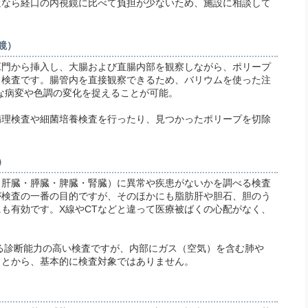
査なら経口の内視鏡に比べて負担が少ないため、施設に相談して
鏡）
肛門から挿入し、大腸および直腸内部を観察しながら、ポリープ
う検査です。腸管内を直接観察できるため、バリウムを使った注
な病変や色調の変化を捉えることが可能。
病理検査や細菌培養検査を行ったり、見つかったポリープを切除
）
・肝臓・膵臓・脾臓・腎臓）に異常や疾患がないかを調べる検査
が検査の一番の目的ですが、そのほかにも脂肪肝や胆石、胆のう
も有効です。X線やCTなどと違って医療被ばくの心配がなく、
れる診断能力の高い検査ですが、内部にガス（空気）を含む肺や
ことから、基本的に検査対象ではありません。