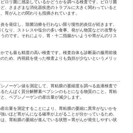
てピロリ菌に感染しているかどうかを調べる検査です。ピロリ菌
など、さまざまな消化器疾患のトラブルに大きく関わっていると
に、胃がんとの関わりも指摘されています。
胃炎を発症し、除菌治療を行わない限り慢性的炎症が続きます。
弱くなり、ストレスや塩分の多い食事、発がん物質などの攻撃を
まうのです。それにより、胃・十二指腸かいようや胃がんのリス
なかでも最も精度の高い検査です。検査自体も診断薬の服用前後
法のため、内視鏡を使った検査よりも負担が少ないというメリッ
プシノーゲン値を測定して、胃粘膜の萎縮度を調べる血液検査で
れるたんぱく質分解酵素ペプシンのもとになる物質のこと。胃粘
むと、ペプシノーゲンの産出量が減少します。
の産出量を測定することにより、胃粘膜の萎縮に異常がないかを
が強いほど胃がんになる確率が上がることが分かっているため、
合は、胃粘膜の萎縮が進んでいる状態＝胃がんが発生しやすい状