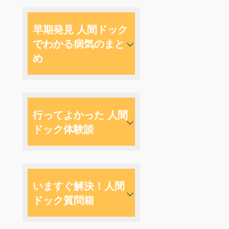
早期発見 人間ドック
でわかる病気のまと
め
行ってよかった 人間
ドック体験談
いますぐ解決！人間
ドック質問箱