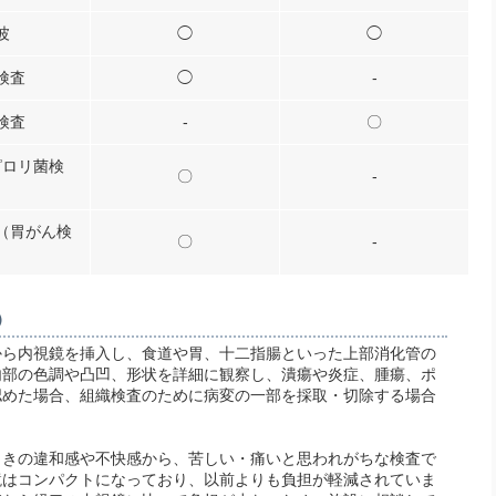
波
◯
◯
検査
◯
-
検査
-
〇
ピロリ菌検
〇
-
（胃がん検
〇
-
）
から内視鏡を挿入し、食道や胃、十二指腸といった上部消化管の
内部の色調や凸凹、形状を詳細に観察し、潰瘍や炎症、腫瘍、ポ
認めた場合、組織検査のために病変の一部を採取・切除する場合
ときの違和感や不快感から、苦しい・痛いと思われがちな検査で
鏡はコンパクトになっており、以前よりも負担が軽減されていま