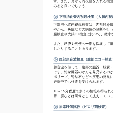
す。また、鼻から内視鏡を入れる検
みると良いでしょう。
下部消化管内視鏡検査（大腸内視
下部消化管内視鏡検査は、内視鏡を
やがん、炎症などの病気の診断を行
腸検査や大腸CT検査に比べて、微小
また、粘膜や糞便の一部を採取して
したりすることもあります。
腹部超音波検査（腹部エコー検査
超音波を使って、腹部の臓器（胆嚢
です。対象臓器のがんを発見するの
ポリープ、腎結石などの疾患の発見に
妊娠中でも検査を受けられます。
10～15分程度で多くの情報を得ら
胃、腸などは画像として捉えにくい
尿素呼気試験（ピロリ菌検査）