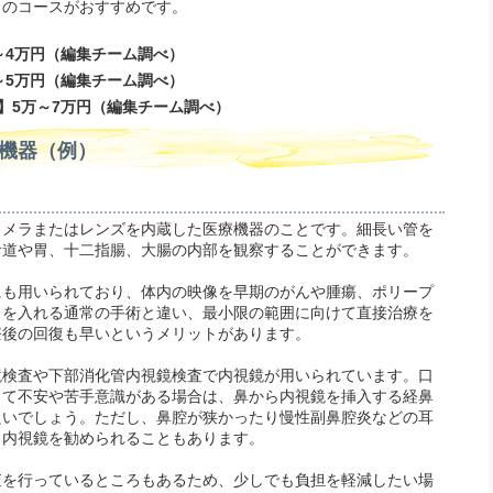
トのコースがおすすめです。
～4万円（編集チーム調べ）
～5万円（編集チーム調べ）
】5万～7万円（編集チーム調べ）
機器（例）
カメラまたはレンズを内蔵した医療機器のことです。細長い管を
食道や胃、十二指腸、大腸の内部を観察することができます。
にも用いられており、体内の映像を早期のがんや腫瘍、ポリープ
スを入れる通常の手術と違い、最小限の範囲に向けて直接治療を
療後の回復も早いというメリットがあります。
鏡検査や下部消化管内視鏡検査で内視鏡が用いられています。口
して不安や苦手意識がある場合は、鼻から内視鏡を挿入する経鼻
良いでしょう。ただし、鼻腔が狭かったり慢性副鼻腔炎などの耳
口内視鏡を勧められることもあります。
査を行っているところもあるため、少しでも負担を軽減したい場