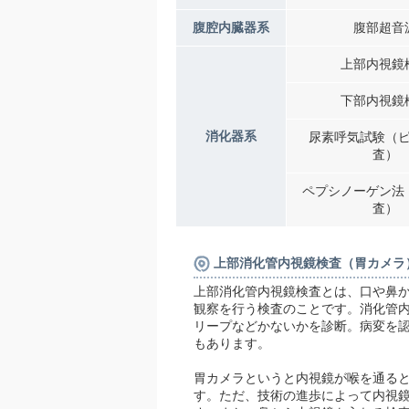
腹腔内臓器系
腹部超音
上部内視鏡
下部内視鏡
消化器系
尿素呼気試験（
査）
ペプシノーゲン法
査）
上部消化管内視鏡検査（胃カメラ
上部消化管内視鏡検査とは、口や鼻
観察を行う検査のことです。消化管
リープなどかないかを診断。病変を
もあります。
胃カメラというと内視鏡が喉を通る
す。ただ、技術の進歩によって内視