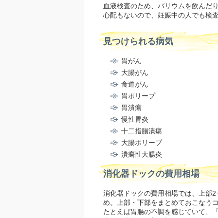
血液検査のため、バリウムを飲んだ
心配もないので、妊娠中の人でも検
見つけられる病気
胃がん
大腸がん
食道がん
胃ポリープ
胃潰瘍
慢性胃炎
十二指腸潰瘍
大腸ポリープ
潰瘍性大腸炎
消化器ドックの費用相場
消化器ドックの費用相場では、上部2
め。上部・下部をまとめておこなうコ
たとえば胃腸の不調を感じていて、