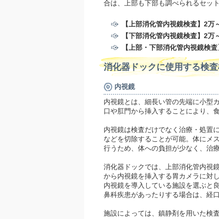
合は、上部も下部も調べられるセッ
【上部消化管内視鏡検査】2万
【下部消化管内視鏡検査】2万
【上部・下部消化管内視鏡検査
消化器ドックに使用する検査
内視鏡
内視鏡とは、細長い管の先端に小型
口や肛門から挿入することにより、
内視鏡は検査だけでなく治療・処置
などを切除することが可能。体にメ
行うため、体への負担が少なく、治
消化器ドックでは、上部消化管内視
から内視鏡を挿入する胃カメラに対
内視鏡を導入している施設を選ぶと
鼻科疾患があったりする場合は、経
施設によっては、鎮静剤を用いた検