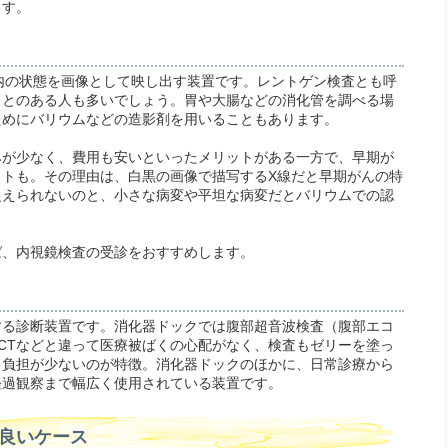
ます。
内の状態を画像として映し出す装置です。レントゲン検査とも呼
ことのある人も多いでしょう。胃や大腸などの消化管を調べる場
ためにバリウムなどの造影剤を用いることもあります。
みが少なく、費用も安いといったメリットがある一方で、早期が
ットも。その理由は、白黒の画像で描写するX線だと早期がんの特
捉えられないのと、小さな病変や平坦な病変だとバリウムでの認
ば、内視鏡検査の受診をおすすめします。
する診断装置です。消化器ドックでは腹部超音波検査（腹部エコ
CTなどと違って医療被ばくの心配がなく、検査もゼリーを塗っ
、負担が少ないのが特徴。消化器ドックのほかに、日常診療から
経過観察まで幅広く使用されている装置です。
良いケース