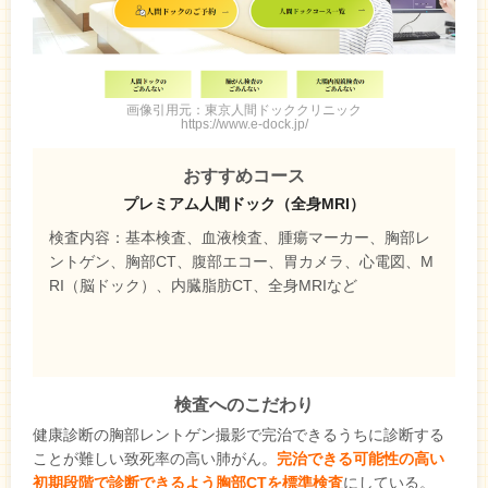
画像引用元：東京人間ドッククリニック
https://www.e-dock.jp/
おすすめコース
プレミアム人間ドック（全身MRI）
検査内容：基本検査、血液検査、腫瘍マーカー、胸部レ
ントゲン、胸部CT、腹部エコー、胃カメラ、心電図、M
RI（脳ドック）、内臓脂肪CT、全身MRIなど
検査へのこだわり
健康診断の胸部レントゲン撮影で完治できるうちに診断する
ことが難しい致死率の高い肺がん。
完治できる可能性の高い
初期段階で診断できるよう胸部CTを標準検査
にしている。