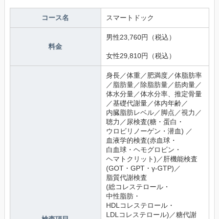
コース名
スマートドック
男性23,760円（税込）
料金
女性29,810円（税込）
身長／体重／肥満度／体脂肪率
／脂肪量／除脂肪量／筋肉量／
体水分量／体水分率、推定骨量
／基礎代謝量／体内年齢／
内臓脂肪レベル／脚点／視力／
聴力／尿検査(糖・蛋白・
ウロビリノーゲン・潜血) ／
血液学的検査(赤血球・
白血球・ヘモグロビン・
ヘマトクリット)／肝機能検査
(GOT・GPT・γ-GTP)／
脂質代謝検査
(総コレステロール・
中性脂肪・
HDLコレステロール・
LDLコレステロール)／糖代謝