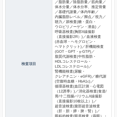
／脂肪量／除脂肪量／筋肉量／
体水分量／体水分率、推定骨量
／基礎代謝量／体内年齢／
内臓脂肪レベル／脚点／視力／
聴力／尿検査(糖・蛋白・
ウロビリノーゲン・潜血) ／
呼吸器検査(胸部X線撮影
（直接撮影2R）)／血液検査
(赤血球・ヘモグロビン・
ヘマトクリット)／肝機能検査
(GOT・GPT・γ-GTP)／
脂質代謝検査(中性脂肪・
HDLコレステロール・
検査項目
LDLコレステロール)／
腎機能検査(尿酸・
クレアチニン・eGFR)／糖代謝
(空腹時血糖・HbA1c)／
循環器検査(血圧計測・心電図
（12誘導）)／消化器検査(食道/
胃/十二指腸バリウムX線撮影
（直接撮影10枚以上）)／
超音波検査(腹部超音波検査
（肝・胆・膵・脾・腎）)／
眼科的検査(眼底検査（両眼）・