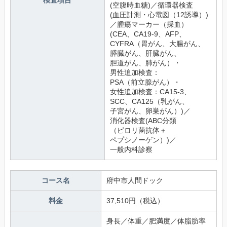
検査項目
(空腹時血糖)／循環器検査
(血圧計測・心電図（12誘導）)
／腫瘍マーカー（採血）
(CEA、CA19-9、AFP、
CYFRA（胃がん、大腸がん、
膵臓がん、肝臓がん、
胆道がん、肺がん）・
男性追加検査：
PSA（前立腺がん）・
女性追加検査：CA15-3、
SCC、CA125（乳がん、
子宮がん、卵巣がん）)／
消化器検査(ABC分類
（ピロリ菌抗体＋
ペプシノーゲン）)／
一般内科診察
コース名
府中市人間ドック
料金
身長／体重／肥満度／体脂肪率