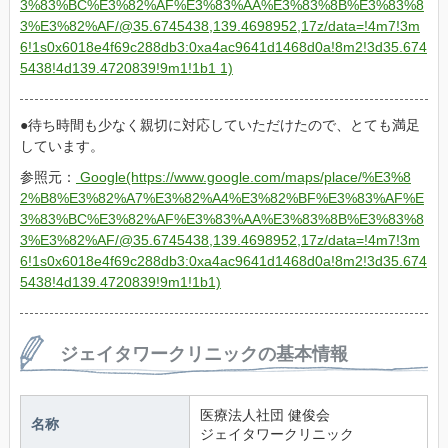
3%83%BC%E3%82%AF%E3%83%AA%E3%83%8B%E3%83%8
3%E3%82%AF/@35.6745438,139.4698952,17z/data=!4m7!3m
6!1s0x6018e4f69c288db3:0xa4ac9641d1468d0a!8m2!3d35.674
5438!4d139.4720839!9m1!1b1 1)
待ち時間も少なく親切に対応していただけたので、とても満足
しています。
参照元：
Google(https://www.google.com/maps/place/%E3%8
2%B8%E3%82%A7%E3%82%A4%E3%82%BF%E3%83%AF%E
3%83%BC%E3%82%AF%E3%83%AA%E3%83%8B%E3%83%8
3%E3%82%AF/@35.6745438,139.4698952,17z/data=!4m7!3m
6!1s0x6018e4f69c288db3:0xa4ac9641d1468d0a!8m2!3d35.674
5438!4d139.4720839!9m1!1b1)
ジェイタワークリニックの基本情報
医療法人社団 健俊会 
名称
ジェイタワークリニック