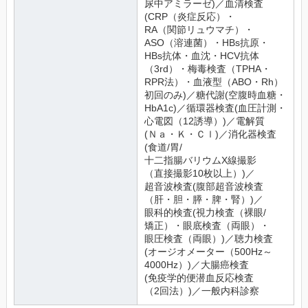
尿中アミラーゼ)／血清検査
(CRP（炎症反応）・
RA（関節リュウマチ）・
ASO（溶連菌）・HBs抗原・
HBs抗体・血沈・HCV抗体
（3rd）・梅毒検査（TPHA・
RPR法）・血液型（ABO・Rh）
初回のみ)／糖代謝(空腹時血糖・
HbA1c)／循環器検査(血圧計測・
心電図（12誘導）)／電解質
(Ｎａ・Ｋ・Ｃｌ)／消化器検査
(食道/胃/
十二指腸バリウムX線撮影
（直接撮影10枚以上）)／
超音波検査(腹部超音波検査
（肝・胆・膵・脾・腎）)／
眼科的検査(視力検査（裸眼/
矯正）・眼底検査（両眼）・
眼圧検査（両眼）)／聴力検査
(オージオメーター（500Hz～
4000Hz）)／大腸癌検査
(免疫学的便潜血反応検査
（2回法）)／一般内科診察