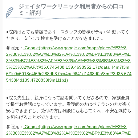
ジェイタワークリニック利用者からの口コ
ミ・評判
院内はとても清潔であり、スタッフの皆様がテキパキ動いてく
ださり、安心して検査を受けることができました。
参照元：
Google(https://www.google.com/maps/place/%E3%8
2%B8%E3%82%A7%E3%82%A4%E3%82%BF%E3%83%AF%E
3%83%BC%E3%82%AF%E3%83%AA%E3%83%8B%E3%83%8
3%E3%82%AF/@35.6745438,139.4698952,17z/data=!4m7!3m
6!1s0x6018e4f69c288db3:0xa4ac9641d1468d0a!8m2!3d35.674
5438!4d139.4720839!9m1!1b1)
院長先生は、親身になって話を聞いてくださるので、家族全員
で長年お世話になっています。看護師の方はベテランの方が多く
安心できますし、受付の方は雑談にも応じてくれ、不安な気持ち
を和らげることができます。
参照元：
Google(https://www.google.com/maps/place/%E3%8
2%B8%E3%82%A7%E3%82%A4%E3%82%BF%E3%83%AF%E