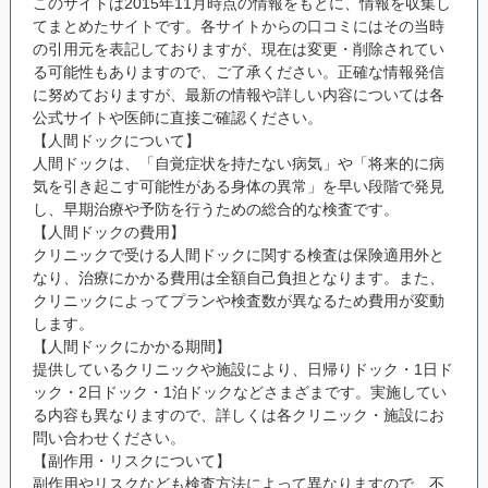
このサイトは2015年11月時点の情報をもとに、情報を収集し
てまとめたサイトです。各サイトからの口コミにはその当時
の引用元を表記しておりますが、現在は変更・削除されてい
る可能性もありますので、ご了承ください。正確な情報発信
に努めておりますが、最新の情報や詳しい内容については各
公式サイトや医師に直接ご確認ください。
【人間ドックについて】
人間ドックは、「自覚症状を持たない病気」や「将来的に病
気を引き起こす可能性がある身体の異常」を早い段階で発見
し、早期治療や予防を行うための総合的な検査です。
【人間ドックの費用】
クリニックで受ける人間ドックに関する検査は保険適用外と
なり、治療にかかる費用は全額自己負担となります。また、
クリニックによってプランや検査数が異なるため費用が変動
します。
【人間ドックにかかる期間】
提供しているクリニックや施設により、日帰りドック・1日ド
ック・2日ドック・1泊ドックなどさまざまです。実施してい
る内容も異なりますので、詳しくは各クリニック・施設にお
問い合わせください。
【副作用・リスクについて】
副作用やリスクなども検査方法によって異なりますので、不