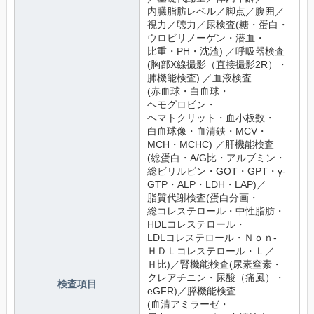
内臓脂肪レベル／脚点／腹囲／
視力／聴力／尿検査(糖・蛋白・
ウロビリノーゲン・潜血・
比重・PH・沈渣) ／呼吸器検査
(胸部X線撮影（直接撮影2R）・
肺機能検査) ／血液検査
(赤血球・白血球・
ヘモグロビン・
ヘマトクリット・血小板数・
白血球像・血清鉄・MCV・
MCH・MCHC) ／肝機能検査
(総蛋白・A/G比・アルブミン・
総ビリルビン・GOT・GPT・γ-
GTP・ALP・LDH・LAP)／
脂質代謝検査(蛋白分画・
総コレステロール・中性脂肪・
HDLコレステロール・
LDLコレステロール・Ｎｏｎ‐
ＨＤＬコレステロール・Ｌ／
Ｈ比)／腎機能検査(尿素窒素・
クレアチニン・尿酸（痛風）・
検査項目
eGFR)／膵機能検査
(血清アミラーゼ・