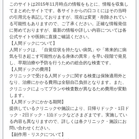
このサイトは2015年11月時点の情報をもとに、情報を収集し
てまとめたサイトです。各サイトからの口コミにはその当時
の引用元を表記しておりますが、現在は変更・削除されてい
る可能性もありますので、ご了承ください。正確な情報発信
に努めておりますが、最新の情報や詳しい内容については各
公式サイトや医師に直接ご確認ください。
【人間ドックについて】
人間ドックは、「自覚症状を持たない病気」や「将来的に病
気を引き起こす可能性がある身体の異常」を早い段階で発見
し、早期治療や予防を行うための総合的な検査です。
【人間ドックの費用】
クリニックで受ける人間ドックに関する検査は保険適用外と
なり、治療にかかる費用は全額自己負担となります。また、
クリニックによってプランや検査数が異なるため費用が変動
します。
【人間ドックにかかる期間】
提供しているクリニックや施設により、日帰りドック・1日ド
ック・2日ドック・1泊ドックなどさまざまです。実施してい
る内容も異なりますので、詳しくは各クリニック・施設にお
問い合わせください。
【副作用・リスクについて】