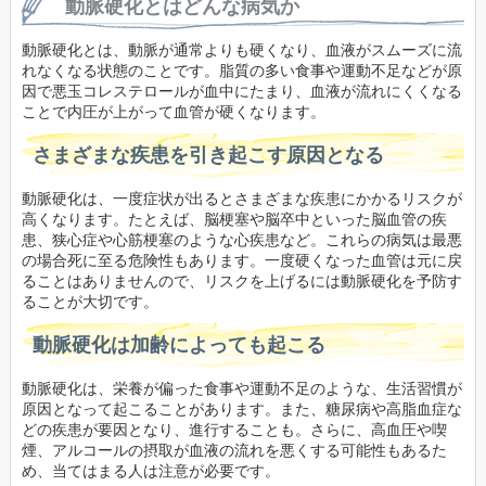
動脈硬化とはどんな病気か
動脈硬化とは、動脈が通常よりも硬くなり、血液がスムーズに流
れなくなる状態のことです。脂質の多い食事や運動不足などが原
因で悪玉コレステロールが血中にたまり、血液が流れにくくなる
ことで内圧が上がって血管が硬くなります。
さまざまな疾患を引き起こす原因となる
動脈硬化は、一度症状が出るとさまざまな疾患にかかるリスクが
高くなります。たとえば、脳梗塞や脳卒中といった脳血管の疾
患、狭心症や心筋梗塞のような心疾患など。これらの病気は最悪
の場合死に至る危険性もあります。一度硬くなった血管は元に戻
ることはありませんので、リスクを上げるには動脈硬化を予防す
ることが大切です。
動脈硬化は加齢によっても起こる
動脈硬化は、栄養が偏った食事や運動不足のような、生活習慣が
原因となって起こることがあります。また、糖尿病や高脂血症な
どの疾患が要因となり、進行することも。さらに、高血圧や喫
煙、アルコールの摂取が血液の流れを悪くする可能性もあるた
め、当てはまる人は注意が必要です。