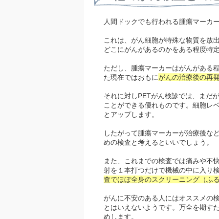
人間ドックでも行われる腫瘍マーカ
これは、がん細胞が特殊な物質を放
どこにがんがあるのかをある程度特
ただし、腫瘍マーカーはがんがある
た現在ではおもに
がんの治療後の再
それに対しPETがん検診では、まだ
ことができる優れものです。細胞レ
とアップします。
したがって腫瘍マーカーが治療後など
めの検査と考えるといいでしょう。
また、これまでの検査では痛みや不快
射を１本打つだけで機械の中に入り
査でほぼ全身のスクリーニング（ふ
がんに不安のある人にはオススメの検
とはいえないようです。万全を期すた
めします。