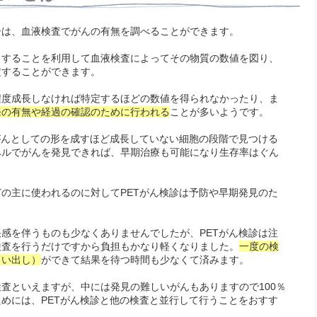
ーは、血液検査でがんの有無を調べることができます。
出することを利用して血液検査によってその物質の数値を図り、
定することができます。
程度成長しなければ特定するほどの数値を得られなかったり、ま
発の有無や経過の確認のために行われる
ことが多いようです。
がんとしての形を成すほど成長していない細胞の段階で見つける
ベルでがんを発見できれば、早期治療も可能になり生存率はぐん
の主に使われるのに対してPETがん検診は予防や早期発見のた
感を伴うものも少なくありませんでしたが、PETがん検診は注
検査を行うだけですから負担もかなり軽くなりました。
一度の検
るい出し）
ができて結果を待つ時間も少なくて済みます。
査といえますが、中には発見の難しいがんもありますので100％
めには、PETがん検診と他の検査と並行して行うことをおすす