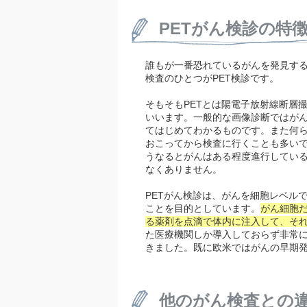
PETがん検診の特
誰もが一番恐れているがんを発見す
検査のひとつがPET検診です。
そもそもPETとは陽電子放射線断層
いいます。一般的な画像診断ではが
てはじめてわかるものです。また何
おこってから検査に行くことも多い
うなるとがんはある程度進行してい
なくありません。
PETがん検診は、がんを細胞レベル
ことを目的としています。
がん細胞
る薬剤を点滴で体内に注入して、そ
た医療機関しか導入しておらず非常
きました。既に欧米ではがんの早期発
他のがん検査との