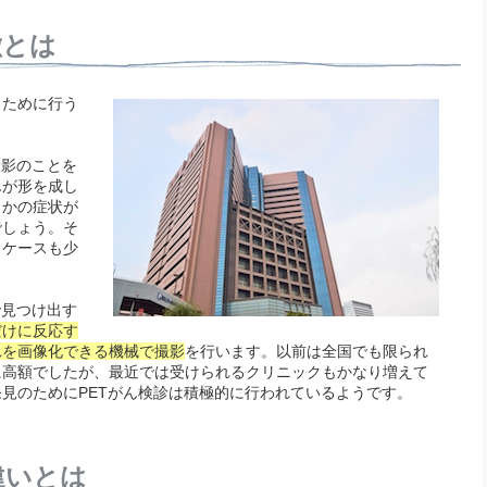
徴とは
るために行う
撮影のことを
んが形を成し
らかの症状が
でしょう。そ
るケースも少
で見つけ出す
だけに反応す
れを画像化できる機械で撮影
を行います。以前は全国でも限られ
に高額でしたが、最近では受けられるクリニックもかなり増えて
見のためにPETがん検診は積極的に行われているようです。
違いとは