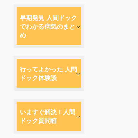
早期発見 人間ドック
でわかる病気のまと
め
行ってよかった 人間
ドック体験談
いますぐ解決！人間
ドック質問箱