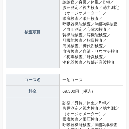
診診察／身長／体重／BMI／
腹囲測定／視力検査／聴力測定
（オージオメーター）／
眼底検査／眼圧検査／
呼吸器機能検査／胸部X線検査
／血圧測定／心電図検査／
検査項目
腎機能検査／膵機能検査／
肝機能検査／脂質検査／
痛風検査／糖代謝検査／
血液検査／血清・リウマチ検査
／梅毒検査／肝炎検査／
消化器検査／腹部超音波検査
コース名
一泊コース
料金
69,300円（税込）
診察／身長／体重／BMI／
腹囲測定／視力検査／聴力測定
（オージオメーター）／
眼底検査／眼圧検査／
呼吸器機能検査／胸部X線検査