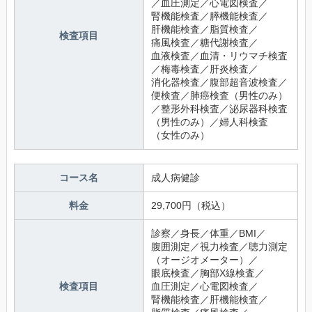
／血圧測定／心電図検査／
腎機能検査／膵機能検査／
肝機能検査／脂質検査／
検査項目
痛風検査／糖代謝検査／
血液検査／血清・リウマチ検査
／梅毒検査／肝炎検査／
消化器検査／腹部超音波検査／
便検査／肺癌検査（男性のみ）
／整形外科検査／泌尿器科検査
（男性のみ）／婦人科検査
（女性のみ） 
コース名
成人病健診
料金
29,700円（税込）
診察／身長／体重／BMI／
腹囲測定／視力検査／聴力測定
（オージオメーター）／
眼底検査／胸部X線検査／
検査項目
血圧測定／心電図検査／
腎機能検査／肝機能検査／