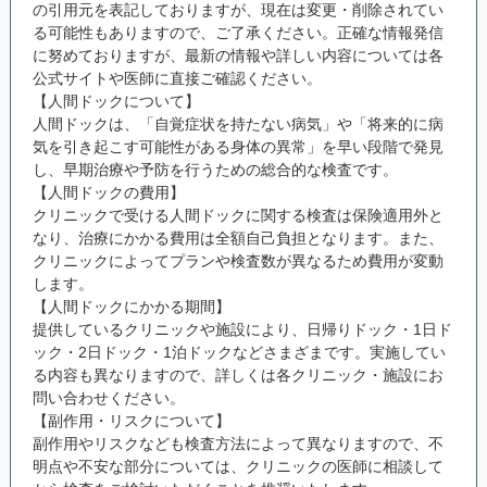
の引用元を表記しておりますが、現在は変更・削除されてい
る可能性もありますので、ご了承ください。正確な情報発信
に努めておりますが、最新の情報や詳しい内容については各
公式サイトや医師に直接ご確認ください。
【人間ドックについて】
人間ドックは、「自覚症状を持たない病気」や「将来的に病
気を引き起こす可能性がある身体の異常」を早い段階で発見
し、早期治療や予防を行うための総合的な検査です。
【人間ドックの費用】
クリニックで受ける人間ドックに関する検査は保険適用外と
なり、治療にかかる費用は全額自己負担となります。また、
クリニックによってプランや検査数が異なるため費用が変動
します。
【人間ドックにかかる期間】
提供しているクリニックや施設により、日帰りドック・1日ド
ック・2日ドック・1泊ドックなどさまざまです。実施してい
る内容も異なりますので、詳しくは各クリニック・施設にお
問い合わせください。
【副作用・リスクについて】
副作用やリスクなども検査方法によって異なりますので、不
明点や不安な部分については、クリニックの医師に相談して