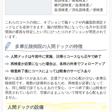
脂質検査／痛風検査／
糖代謝検査／血液検査／
血清検査／消化器検査／便検査
これらのコースの他に、オプションで脳ドックや内臓脂肪測定ド
ックなどを追加できます。脳の状態が気になっている方や生活習
慣病の要因を特定したい方にぴったりのオプションが用意されて
います。
多摩丘陵病院の人間ドックの特徴
人間ドックは午前中に実施、日帰りコースなら正午で終了
再検査が必要になった場合は、各科の外来でフォローアップ
検査終了後にコースによっては軽食のサービスあり
駅から送迎バスがあるため、交通アクセスの心配が少ない多摩丘
陵病院です。複数の診療科があるため、再検査が必要になって
も、同じ病院で診てもらえるので安心。コース終了後には軽食が
用意されているので、空腹のままふらついて帰宅する心配もあり
ません。
人間ドックの設備