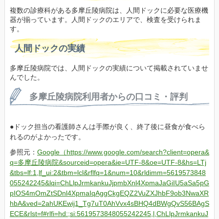
複数の診療科がある多摩丘陵病院は、人間ドックに必要な医療機
器が揃っています。人間ドックのエリアで、検査を受けられま
す。
人間ドックの実績
多摩丘陵病院では、人間ドックの実績について掲載されていませ
んでした。
多摩丘陵病院利用者からの口コミ・評判
ドック担当の看護師さんは手際が良く、終了後に昼食が食べら
れるのがよかったです。
参照元：
Google（https://www.google.com/search?client=opera&
q=多摩丘陵病院&sourceid=opera&ie=UTF-8&oe=UTF-8&hs=LTj
&tbs=lf:1,lf_ui:2&tbm=lcl&rflfq=1&num=10&rldimm=5619573848
055242245&lqi=ChLlpJrmkankuJjpmbXnl4XpmaJaGiIU5aSa5pG
pIOS4mOmZtSDnl4XpmaIqAggCkgEQZ2VuZXJhbF9ob3NwaXR
hbA&ved=2ahUKEwij1_Tg7uT0AhVvx4sBHQ4dBWgQvS56BAgS
ECE&rlst=f#rlfi=hd:;si:5619573848055242245,l,ChLlpJrmkankuJ