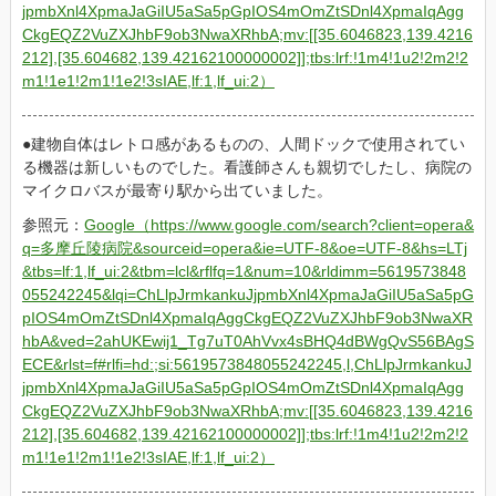
jpmbXnl4XpmaJaGiIU5aSa5pGpIOS4mOmZtSDnl4XpmaIqAgg
CkgEQZ2VuZXJhbF9ob3NwaXRhbA;mv:[[35.6046823,139.4216
212],[35.604682,139.42162100000002]];tbs:lrf:!1m4!1u2!2m2!2
m1!1e1!2m1!1e2!3sIAE,lf:1,lf_ui:2）
建物自体はレトロ感があるものの、人間ドックで使用されてい
る機器は新しいものでした。看護師さんも親切でしたし、病院の
マイクロバスが最寄り駅から出ていました。
参照元：
Google（https://www.google.com/search?client=opera&
q=多摩丘陵病院&sourceid=opera&ie=UTF-8&oe=UTF-8&hs=LTj
&tbs=lf:1,lf_ui:2&tbm=lcl&rflfq=1&num=10&rldimm=5619573848
055242245&lqi=ChLlpJrmkankuJjpmbXnl4XpmaJaGiIU5aSa5pG
pIOS4mOmZtSDnl4XpmaIqAggCkgEQZ2VuZXJhbF9ob3NwaXR
hbA&ved=2ahUKEwij1_Tg7uT0AhVvx4sBHQ4dBWgQvS56BAgS
ECE&rlst=f#rlfi=hd:;si:5619573848055242245,l,ChLlpJrmkankuJ
jpmbXnl4XpmaJaGiIU5aSa5pGpIOS4mOmZtSDnl4XpmaIqAgg
CkgEQZ2VuZXJhbF9ob3NwaXRhbA;mv:[[35.6046823,139.4216
212],[35.604682,139.42162100000002]];tbs:lrf:!1m4!1u2!2m2!2
m1!1e1!2m1!1e2!3sIAE,lf:1,lf_ui:2）