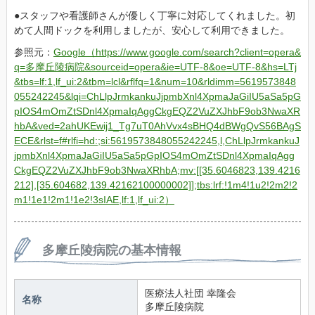
スタッフや看護師さんが優しく丁寧に対応してくれました。初
めて人間ドックを利用しましたが、安心して利用できました。
参照元：
Google（https://www.google.com/search?client=opera&
q=多摩丘陵病院&sourceid=opera&ie=UTF-8&oe=UTF-8&hs=LTj
&tbs=lf:1,lf_ui:2&tbm=lcl&rflfq=1&num=10&rldimm=5619573848
055242245&lqi=ChLlpJrmkankuJjpmbXnl4XpmaJaGiIU5aSa5pG
pIOS4mOmZtSDnl4XpmaIqAggCkgEQZ2VuZXJhbF9ob3NwaXR
hbA&ved=2ahUKEwij1_Tg7uT0AhVvx4sBHQ4dBWgQvS56BAgS
ECE&rlst=f#rlfi=hd:;si:5619573848055242245,l,ChLlpJrmkankuJ
jpmbXnl4XpmaJaGiIU5aSa5pGpIOS4mOmZtSDnl4XpmaIqAgg
CkgEQZ2VuZXJhbF9ob3NwaXRhbA;mv:[[35.6046823,139.4216
212],[35.604682,139.42162100000002]];tbs:lrf:!1m4!1u2!2m2!2
m1!1e1!2m1!1e2!3sIAE,lf:1,lf_ui:2）
多摩丘陵病院の基本情報
医療法人社団 幸隆会 
名称
多摩丘陵病院