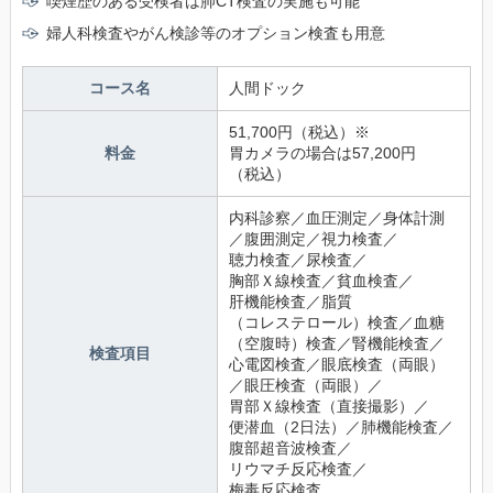
喫煙歴のある受検者は肺CT検査の実施も可能
婦人科検査やがん検診等のオプション検査も用意
コース名
人間ドック
51,700円（税込）※
料金
胃カメラの場合は57,200円
（税込）
内科診察／血圧測定／身体計測
／腹囲測定／視力検査／
聴力検査／尿検査／
胸部Ｘ線検査／貧血検査／
肝機能検査／脂質
（コレステロール）検査／血糖
（空腹時）検査／腎機能検査／
検査項目
心電図検査／眼底検査（両眼）
／眼圧検査（両眼）／
胃部Ｘ線検査（直接撮影）／
便潜血（2日法）／肺機能検査／
腹部超音波検査／
リウマチ反応検査／