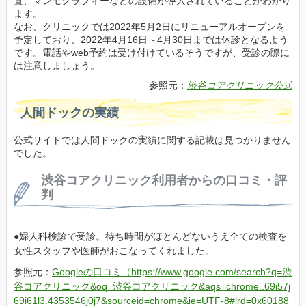
置、マンモグラフィーなどの設備が導入されていることがわかり
ます。
なお、クリニックでは2022年5月2日にリニューアルオープンを
予定しており、2022年4月16日～4月30日までは休診となるよう
です。電話やweb予約は受け付けているそうですが、受診の際に
は注意しましょう。
参照元：
渋谷コアクリニック公式
人間ドックの実績
公式サイトでは人間ドックの実績に関する記載は見つかりません
でした。
渋谷コアクリニック利用者からの口コミ・評
判
婦人科検診で受診。待ち時間がほとんどないうえ全ての検査を
女性スタッフや医師がおこなってくれました。
参照元：
Googleの口コミ（https://www.google.com/search?q=渋
谷コアクリニック&oq=渋谷コアクリニック&aqs=chrome..69i57j
69i61l3.4353546j0j7&sourceid=chrome&ie=UTF-8#lrd=0x60188