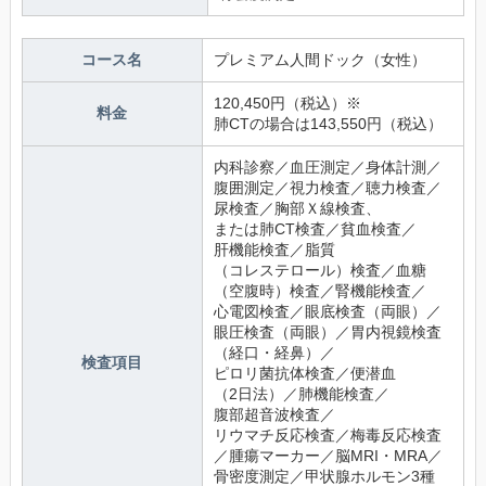
コース名
プレミアム人間ドック（女性）
120,450円（税込）※
料金
肺CTの場合は143,550円（税込）
内科診察／血圧測定／身体計測／
腹囲測定／視力検査／聴力検査／
尿検査／胸部Ｘ線検査、
または肺CT検査／貧血検査／
肝機能検査／脂質
（コレステロール）検査／血糖
（空腹時）検査／腎機能検査／
心電図検査／眼底検査（両眼）／
眼圧検査（両眼）／胃内視鏡検査
（経口・経鼻）／
検査項目
ピロリ菌抗体検査／便潜血
（2日法）／肺機能検査／
腹部超音波検査／
リウマチ反応検査／梅毒反応検査
／腫瘍マーカー／脳MRI・MRA／
骨密度測定／甲状腺ホルモン3種