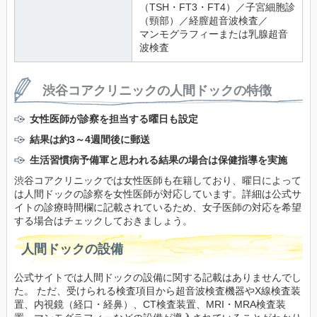
（TSH・FT3・FT4）／子宮細胞診
（頸部）／経膣超音波検査／
マンモグラフィーまたは乳腺超音
渋谷コアクリニックの人間ドックの特徴
女性医師が診察を担当する曜日も設定
結果は約3～4週間後に郵送
生活習慣病予備軍と思われる結果の場合は保健指導を実施
渋谷コアクリニックでは女性医師も在籍しており、曜日によって
は人間ドックの診察を女性医師が対応しています。詳細は公式サ
イトの診療時間欄に記載されているため、女子医師の対応を希望
する場合はチェックしておきましょう。
人間ドックの設備
公式サイトでは人間ドックの設備に関する記載はありませんでし
た。 ただ、受けられる検査項目から超音波検査機器やX線検査装
置、内視鏡（経口・経鼻）、CT検査装置、MRI・MRA検査装