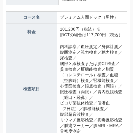
コース名
プレミアム人間ドック（男性）
101,200円（税込）※
料金
肺CTの場合は117,700円（税込）
内科診察／血圧測定／身体計測／
腹囲測定／視力検査／聴力検査／
尿検査／
胸部Ｘ線検査または肺CT検査／
貧血検査／肝機能検査／脂質
（コレステロール）検査／血糖
（空腹時）検査／腎機能検査／
心電図検査／眼底検査（両眼）／
検査項目
眼圧検査（両眼）／胃内視鏡検査
（経口・経鼻）／
ピロリ菌抗体検査／便潜血
（2日法）／肺機能検査／
腹部超音波検査／
リウマチ反応検査／梅毒反応検査
／腫瘍マーカー／脳MRI・MRA／